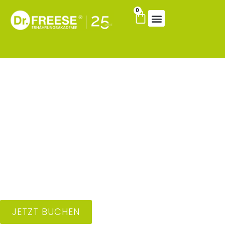
0
Dr. Freese Live Online
Entgiftu
Learning System
JETZT BUCHEN