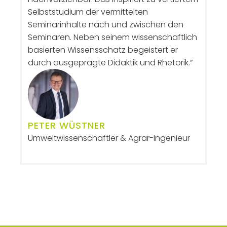
Selbststudium der vermittelten
Ern
Seminarinhalte nach und zwischen den
im
Seminaren. Neben seinem wissenschaftlich
Ziv
basierten Wissensschatz begeistert er
Au
durch ausgeprägte Didaktik und Rhetorik.“
Syn
Dep
PETER WÜSTNER
GR
Umweltwissenschaftler & Agrar-Ingenieur
Fac