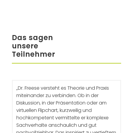
Das sagen
unsere
Teilnehmer
„Dr. Freese versteht es Theorie und Praxis
„W
miteinander zu verbinden. Ob in der
Ern
Diskussion, in der Präsentation oder am
be
virtuellen Flipchart, kurzweilig und
wis
hochkompetent vermittelte er komplexe
und
Sachverhalte anschaulich und gut
Stu
nachvollziehbar. Das inspiriert zu vertieftem
be